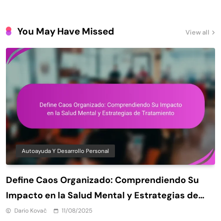
You May Have Missed
View all
Autoayuda Y Desarrollo Personal
Define Caos Organizado: Comprendiendo Su
Impacto en la Salud Mental y Estrategias de
Tratamiento
Dario Kovač
11/08/2025