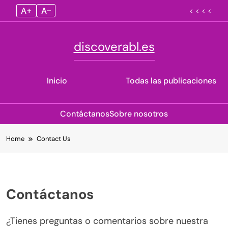
A+
A–
< < < <
discoverabl.es
Inicio
Todas las publicaciones
Contáctanos
Sobre nosotros
Skip
Home
Contact Us
to
content
Contáctanos
¿Tienes preguntas o comentarios sobre nuestra