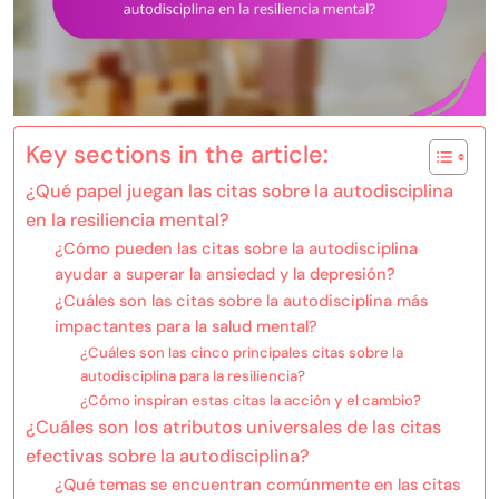
Key sections in the article:
¿Qué papel juegan las citas sobre la autodisciplina
en la resiliencia mental?
¿Cómo pueden las citas sobre la autodisciplina
ayudar a superar la ansiedad y la depresión?
¿Cuáles son las citas sobre la autodisciplina más
impactantes para la salud mental?
¿Cuáles son las cinco principales citas sobre la
autodisciplina para la resiliencia?
¿Cómo inspiran estas citas la acción y el cambio?
¿Cuáles son los atributos universales de las citas
efectivas sobre la autodisciplina?
¿Qué temas se encuentran comúnmente en las citas