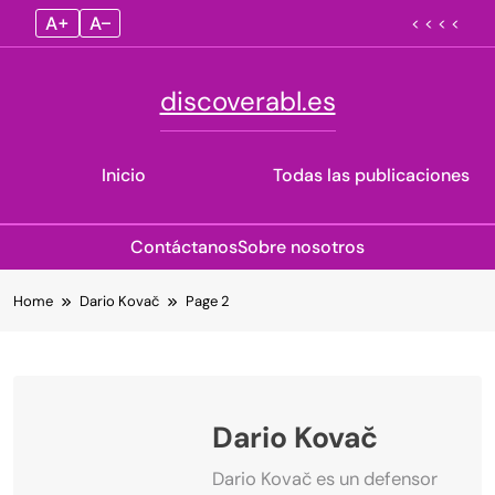
A+
A–
< < < <
discoverabl.es
Inicio
Todas las publicaciones
Contáctanos
Sobre nosotros
Skip
Home
Dario Kovač
Page 2
to
content
Dario Kovač
Dario Kovač es un defensor